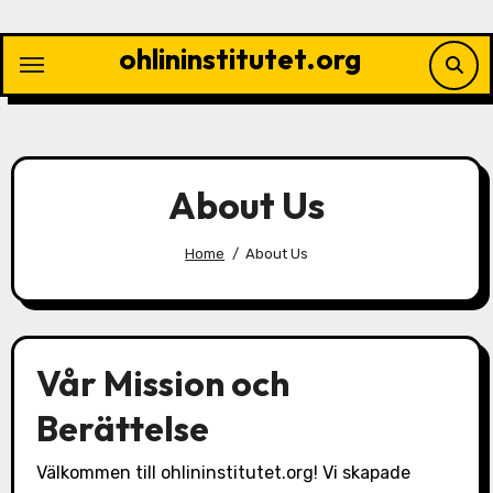
Skip
to
ohlininstitutet.org
content
About Us
Home
About Us
Vår Mission och
Berättelse
Välkommen till ohlininstitutet.org! Vi skapade