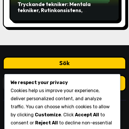
Tryckande tekniker: Mentala
tekniker, Rutinkonsistens,
Visualisering
Sök
Search
We respect your privacy
for:
Cookies help us improve your experience,
deliver personalized content, and analyze
traffic. You can choose which cookies to allow
ohlininstitutet.org
by clicking
Customize
. Click
Accept All
to
consent or
Reject All
to decline non-essential