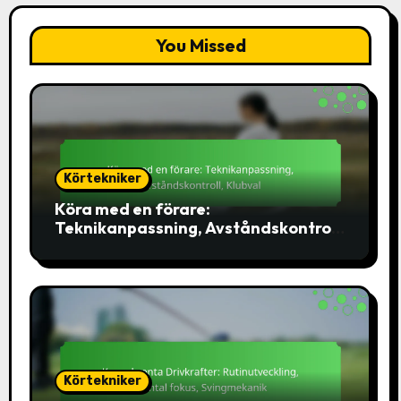
You Missed
Körtekniker
Köra med en förare:
Teknikanpassning, Avståndskontroll,
Klubval
Körtekniker