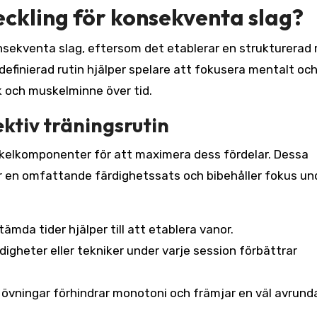
eckling för konsekventa slag?
nsekventa slag, eftersom det etablerar en strukturerad
definierad rutin hjälper spelare att fokusera mentalt oc
ik och muskelminne över tid.
ktiv träningsrutin
nyckelkomponenter för att maximera dess fördelar. Dessa
r en omfattande färdighetssats och bibehåller fokus un
mda tider hjälper till att etablera vanor.
digheter eller tekniker under varje session förbättrar
h övningar förhindrar monotoni och främjar en väl avrund