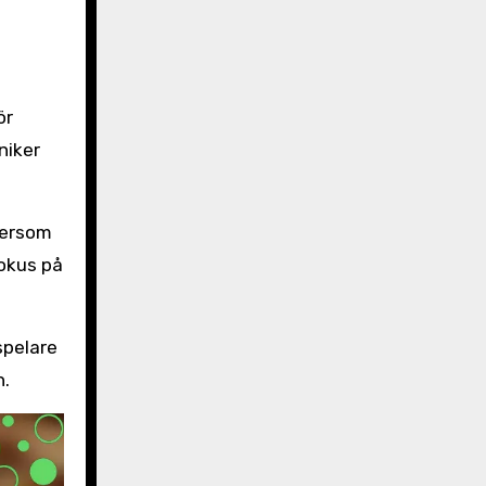
ör
niker
tersom
fokus på
spelare
n.