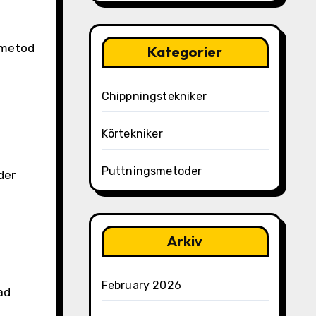
 metod
Kategorier
h
Chippningstekniker
Körtekniker
Puttningsmetoder
der
Arkiv
February 2026
ad