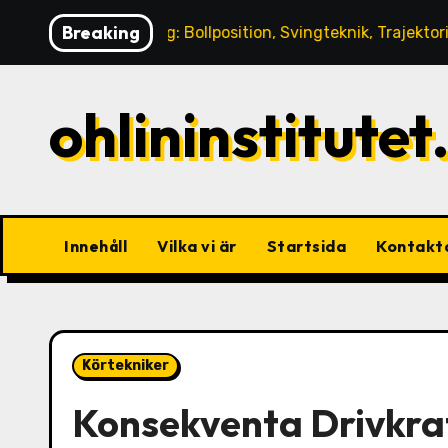
Skip
Breaking
Låga slag: Bollposition, Svingteknik, Trajektorikontroll
to
content
ohlininstitutet
Innehåll
Vilka vi är
Startsida
Kontakt
Körtekniker
Konsekventa Drivkraf