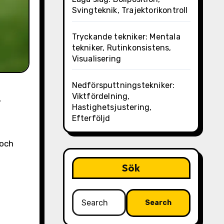
Svingteknik, Trajektorikontroll
Tryckande tekniker: Mentala
tekniker, Rutinkonsistens,
Visualisering
Nedförsputtningstekniker:
Viktfördelning,
,
Hastighetsjustering,
Efterföljd
 och
Sök
Search
for: