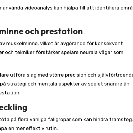
r använda videoanalys kan hjälpa till att identifiera omr
lminne och prestation
n av muskelminne, vilket är avgörande för konsekvent
er och tekniker förstärker spelare neurala vägar som
re utföra slag med större precision och självförtroend
på strategi och mentala aspekter av spelet snarare än
estation.
veckling
töta på flera vanliga fallgropar som kan hindra framsteg.
pa en mer effektiv rutin.