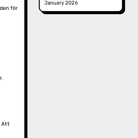
January 2026
åden för
e.
 Att