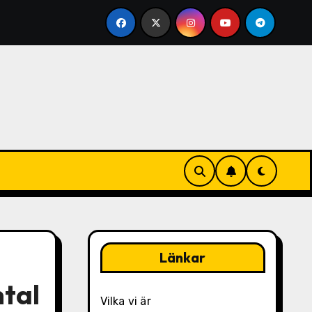
Visualisering
Nedförsputtningstekniker: Viktfördelnin
Länkar
ntal
Vilka vi är