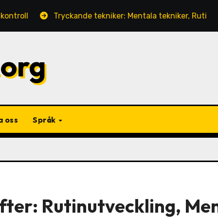
Tryckande tekniker: Mentala tekniker, Rutinkonsistens, 
.org
a oss
Språk
ter: Rutinutveckling, Me