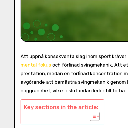
Att uppnå konsekventa slag inom sport kräver 
mental fokus
och förfinad svingmekanik. Att et
prestation, medan en förfinad koncentration m
avgörande att bemästra svingmekanik genom kor
noggrannhet, vilket i slutändan leder till förbä
Key sections in the article: