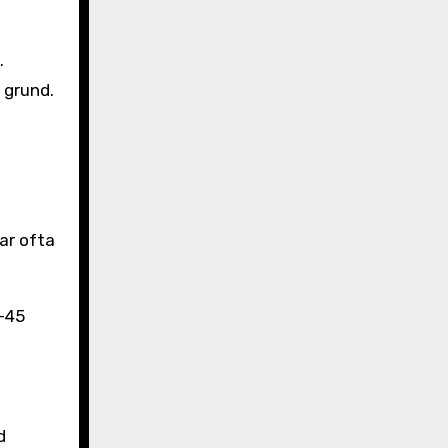
.
 grund.
ar ofta
-45
d