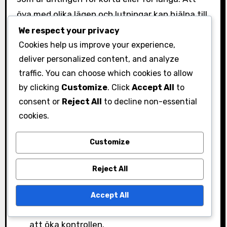
öva med olika lägen och lutningar kan hjälpa till
att förbättra denna aspekt av spelet.
We respect your privacy
Cookies help us improve your experience,
Dessutom kan överanalyserande av slaget
deliver personalized content, and analyze
hindra prestationen. Golfare kan bli för
traffic. You can choose which cookies to allow
fokuserade på tekniken istället för att lita på
by clicking
Customize
. Click
Accept All
to
sina instinkter. Att förenkla
consent or
Reject All
to decline non-essential
tillvägagångssättet och förlita sig på
cookies.
muskelminnet kan ofta ge bättre resultat.
Customize
Öva regelbundet för att bygga
självförtroende och konsekvens.
Reject All
Välj rätt klubba baserat på avståndet och
läget.
Accept All
Fokusera på en smidig follow-through för
att öka kontrollen.