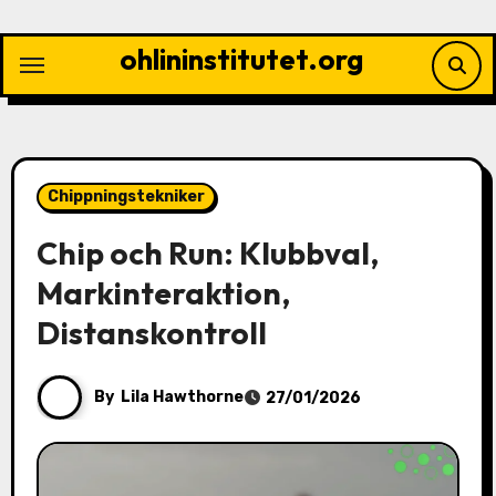
Skip
to
ohlininstitutet.org
content
Chippningstekniker
Chip och Run: Klubbval,
Markinteraktion,
Distanskontroll
By
Lila Hawthorne
27/01/2026