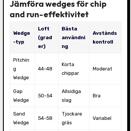
Jämföra wedges för chip
and run-effektivitet
Loft
Bästa
Wedge
Avstånds
(grad
användni
-typ
kontroll
er)
ng
Pitchin
Korta
g
44-48
Moderat
chippar
Wedge
Gap
Allsidiga
50-54
Bra
Wedge
slag
Sand
Tjockare
54-58
Variabel
Wedge
gräs