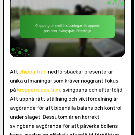
Att
chippa från
nedförsbackar presenterar
unika utmaningar som kräver noggrant fokus
på
kroppens position
, svingbana och efterföljd.
Att uppnå rätt ställning och viktfördelning är
avgörande för att bibehålla balans och kontroll
under slaget. Dessutom är en korrekt
svingbana avgörande för att påverka bollens
bana, medan en effektiv efterföljd förbättrar