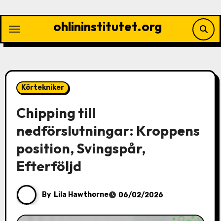
Skip
to
ohlininstitutet.org
content
Körtekniker
Chipping till
nedförslutningar: Kroppens
position, Svingspår,
Efterföljd
By
Lila Hawthorne
06/02/2026