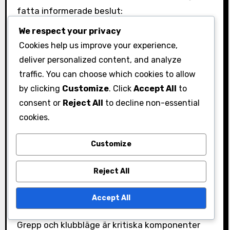
fatta informerade beslut:
We respect your privacy
Högre loft:
Idealisk för korta, känsliga
Cookies help us improve your experience,
chippar där precision är avgörande.
deliver personalized content, and analyze
Lägre loft:
Användbar för längre slag där du
traffic. You can choose which cookies to allow
behöver mer distans och mindre höjd.
by clicking
Customize
. Click
Accept All
to
Att justera din ställning och svingbana kan
consent or
Reject All
to decline non-essential
också hjälpa dig att maximera fördelarna med
cookies.
klubbens loft. Se till att din kroppsställning är i
Customize
linje med lutningen för att bibehålla balans och
kontroll under din sving.
Reject All
Vikten av grepp och
Accept All
klubbläge vid träff
Grepp och klubbläge är kritiska komponenter