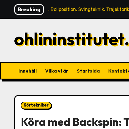
Skip
Breaking
Låga slag: Bollposition, Svingteknik, Trajektorikontroll
to
content
ohlininstitutet
Innehåll
Vilka vi är
Startsida
Kontakt
Körtekniker
Köra med Backspin: T