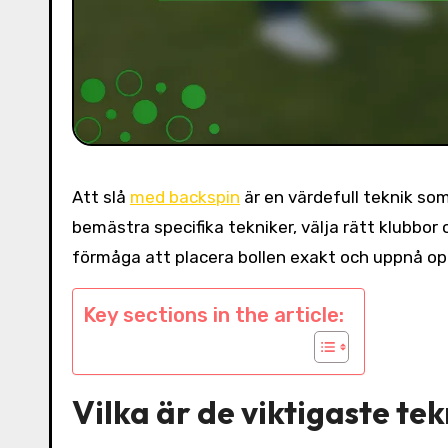
Att slå
med backspin
är en värdefull teknik so
bemästra specifika tekniker, välja rätt klubbor
förmåga att placera bollen exakt och uppnå op
Key sections in the article:
Vilka är de viktigaste te