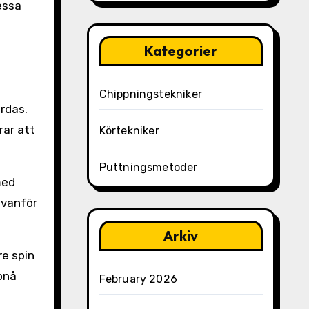
essa
Kategorier
Chippningstekniker
ärdas.
rar att
Körtekniker
Puttningsmetoder
med
ovanför
Arkiv
re spin
pnå
February 2026