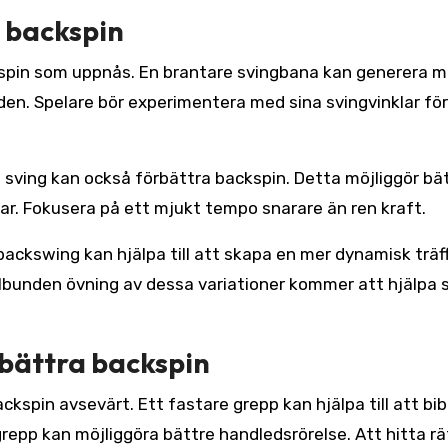
r backspin
spin som uppnås. En brantare svingbana kan generera m
en. Spelare bör experimentera med sina svingvinklar för
sving kan också förbättra backspin. Detta möjliggör bä
ar. Fokusera på ett mjukt tempo snarare än ren kraft.
backswing kan hjälpa till att skapa en mer dynamisk träff,
elbunden övning av dessa variationer kommer att hjälpa 
rbättra backspin
spin avsevärt. Ett fastare grepp kan hjälpa till att bib
repp kan möjliggöra bättre handledsrörelse. Att hitta rä