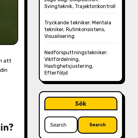
Svingteknik, Trajektorikontroll
Tryckande tekniker: Mentala
tekniker, Rutinkonsistens,
Visualisering
Nedförsputtningstekniker:
Viktfördelning,
m att
Hastighetsjustering,
 din
Efterföljd
Sök
Search
in?
for: