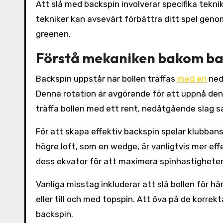
Att slå med backspin involverar specifika tekn
tekniker kan avsevärt förbättra ditt spel geno
greenen.
Förstå mekaniken bakom ba
Backspin uppstår när bollen träffas
med en
nedå
Denna rotation är avgörande för att uppnå den
träffa bollen med ett rent, nedåtgående slag s
För att skapa effektiv backspin spelar klubban
högre loft, som en wedge, är vanligtvis mer eff
dess ekvator för att maximera spinhastighete
Vanliga misstag inkluderar att slå bollen för hår
eller till och med topspin. Att öva på de korre
backspin.