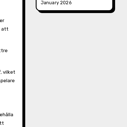
January 2026
er
 att
ttre
 vilket
spelare
ehålla
tt