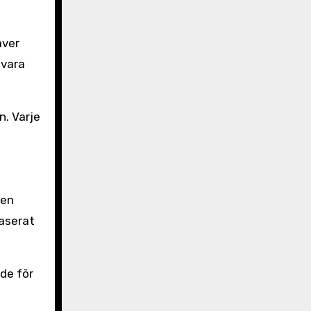
äver
 vara
. Varje
 en
baserat
nde för