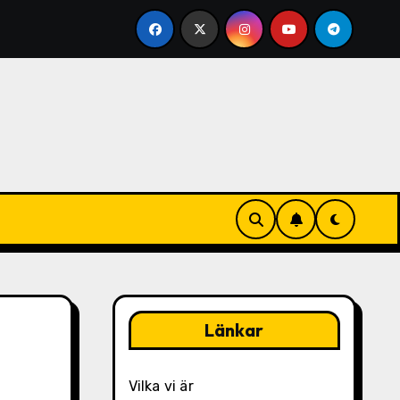
isualisering
Nedförsputtningstekniker: Viktfördelning
Länkar
Vilka vi är