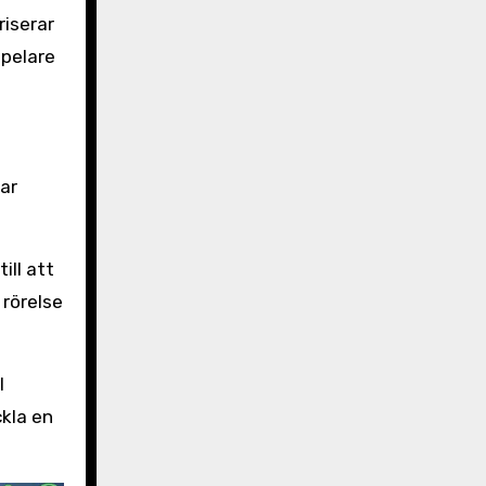
riserar
spelare
ar
ill att
 rörelse
l
kla en