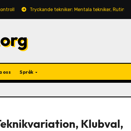
Tryckande tekniker: Mentala tekniker, Rutinkonsistens, V
.org
a oss
Språk
eknikvariation, Klubval,