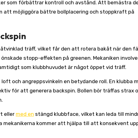
iker som förbättrar kontroll och avstånd. Att bemästra d
m att möjliggöra bättre bollplacering och stoppkraft på
ckspin
tvinklad träff, vilket får den att rotera bakåt när den f
 önskade stopp-effekten på greenen. Mekaniken involve
amtidigt som klubbhuvudet är något öppet vid träff.
s loft och angreppsvinkeln en betydande roll. En klubba 
ektiv för att generera backspin. Bollen bör träffas strax 
n.
t eller
med en
stängd klubbface, vilket kan leda till mind
kta mekanikerna kommer att hjälpa till att konsekvent up