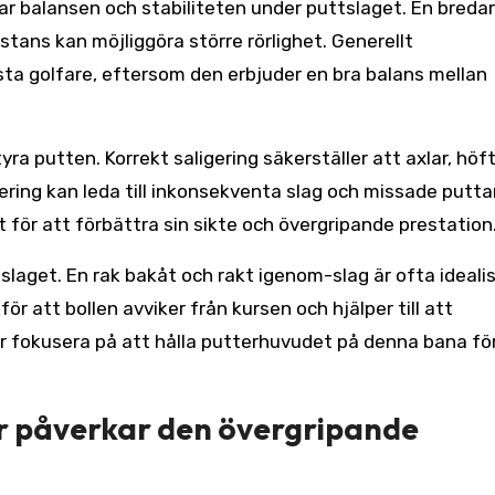
 balansen och stabiliteten under puttslaget. En breda
tans kan möjliggöra större rörlighet. Generellt
ta golfare, eftersom den erbjuder en bra balans mellan
yra putten. Korrekt saligering säkerställer att axlar, höf
igering kan leda till inkonsekventa slag och missade puttar
t för att förbättra sin sikte och övergripande prestation
laget. En rak bakåt och rakt igenom-slag är ofta idealis
r att bollen avviker från kursen och hjälper till att
ör fokusera på att hålla putterhuvudet på denna bana fö
er påverkar den övergripande