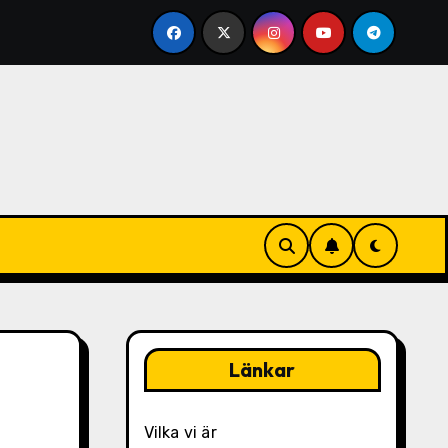
isualisering
Nedförsputtningstekniker: Viktfördelning,
Länkar
Vilka vi är