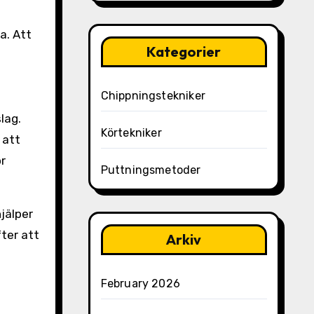
a. Att
Kategorier
Chippningstekniker
lag.
Körtekniker
 att
ör
Puttningsmetoder
jälper
ter att
Arkiv
February 2026