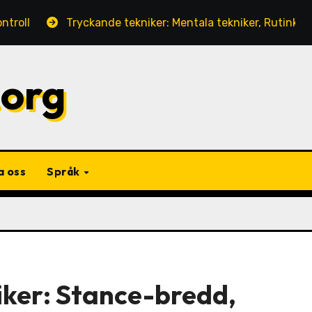
Tryckande tekniker: Mentala tekniker, Rutinkonsistens, V
.org
a oss
Språk
iker: Stance-bredd,