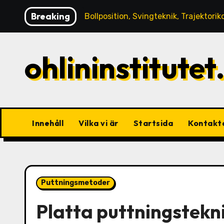
Skip
Breaking
Låga slag: Bollposition, Svingteknik, Trajektorikontroll
to
content
ohlininstitutet
Innehåll
Vilka vi är
Startsida
Kontakt
Puttningsmetoder
Platta puttningstekn