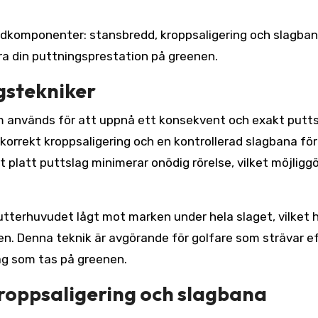
udkomponenter: stansbredd, kroppsaligering och slagban
a din puttningsprestation på greenen.
ngstekniker
m används för att uppnå ett konsekvent och exakt putts
 korrekt kroppsaligering och en kontrollerad slagbana för
tt platt puttslag minimerar onödig rörelse, vilket möjligg
utterhuvudet lågt mot marken under hela slaget, vilket h
en. Denna teknik är avgörande för golfare som strävar ef
lag som tas på greenen.
roppsaligering och slagbana