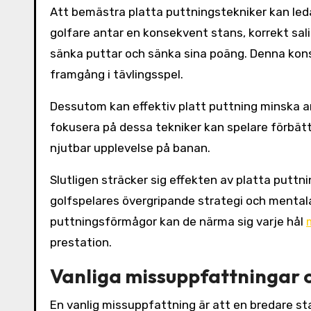
Att bemästra platta puttningstekniker kan leda
golfare antar en konsekvent stans, korrekt sal
sänka puttar och sänka sina poäng. Denna kons
framgång i tävlingsspel.
Dessutom kan effektiv platt puttning minska an
fokusera på dessa tekniker kan spelare förbättra
njutbar upplevelse på banan.
Slutligen sträcker sig effekten av platta puttnin
golfspelares övergripande strategi och mentala 
puttningsförmågor kan de närma sig varje hål
prestation.
Vanliga missuppfattningar 
En vanlig missuppfattning är att en bredare sta