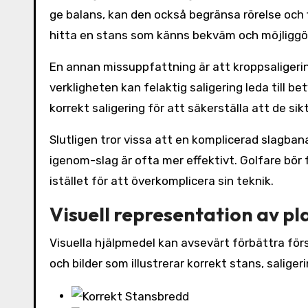
ge balans, kan den också begränsa rörelse och fle
hitta en stans som känns bekväm och möjliggör
En annan missuppfattning är att kroppsaligering
verkligheten kan felaktig saligering leda till be
korrekt saligering för att säkerställa att de si
Slutligen tror vissa att en komplicerad slagba
igenom-slag är ofta mer effektivt. Golfare bör
istället för att överkomplicera sin teknik.
Visuell representation av pl
Visuella hjälpmedel kan avsevärt förbättra för
och bilder som illustrerar korrekt stans, salig