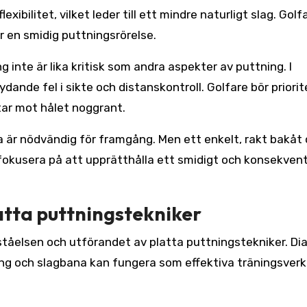
xibilitet, vilket leder till ett mindre naturligt slag. Golf
 en smidig puttningsrörelse.
 inte är lika kritisk som andra aspekter av puttning. I
tydande fel i sikte och distanskontroll. Golfare bör priorit
ktar mot hålet noggrant.
na är nödvändig för framgång. Men ett enkelt, rakt bakåt
 fokusera på att upprätthålla ett smidigt och konsekvent
atta puttningstekniker
ståelsen och utförandet av platta puttningstekniker. D
ering och slagbana kan fungera som effektiva träningsverk