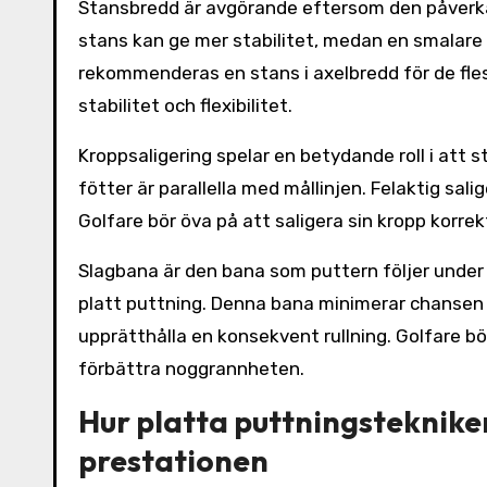
Stansbredd är avgörande eftersom den påverkar
stans kan ge mer stabilitet, medan en smalare s
rekommenderas en stans i axelbredd för de fles
stabilitet och flexibilitet.
Kroppsaligering spelar en betydande roll i att st
fötter är parallella med mållinjen. Felaktig sal
Golfare bör öva på att saligera sin kropp korrek
Slagbana är den bana som puttern följer under s
platt puttning. Denna bana minimerar chansen fö
upprätthålla en konsekvent rullning. Golfare b
förbättra noggrannheten.
Hur platta puttningsteknik
prestationen