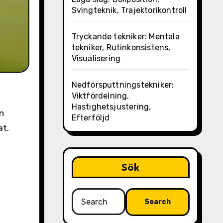
Svingteknik, Trajektorikontroll
Tryckande tekniker: Mentala
tekniker, Rutinkonsistens,
Visualisering
Nedförsputtningstekniker:
Viktfördelning,
Hastighetsjustering,
n
Efterföljd
at.
Sök
Search
for: