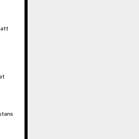
latt
et
 stans