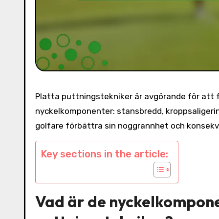
Platta puttningstekniker är avgörande för att 
nyckelkomponenter: stansbredd, kroppsaliger
golfare förbättra sin noggrannhet och konsekven
Key sections in the article:
Vad är de nyckelkomponen