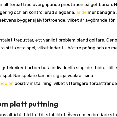
 till förbättrad övergripande prestation på golfbanan. N
igering och en kontrollerad slagbana,
är de
mer benägna 
ekvens bygger självförtroende, vilket är avgörande för
talet treputtar, ett vanligt problem bland golfare. Gen
 sitt korta spel, vilket leder till bättre poäng och en m
gstekniker bortom bara individuella slag; det bidrar till 
spel. När spelare känner sig självsäkra i sina
med en
positiv inställning, vilket ytterligare förbättrar d
om platt puttning
ns alltid är bättre för stabilitet. Även om en bredare st