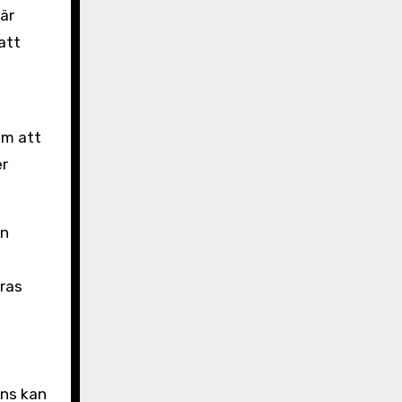
är
att
om att
er
en
eras
ans kan