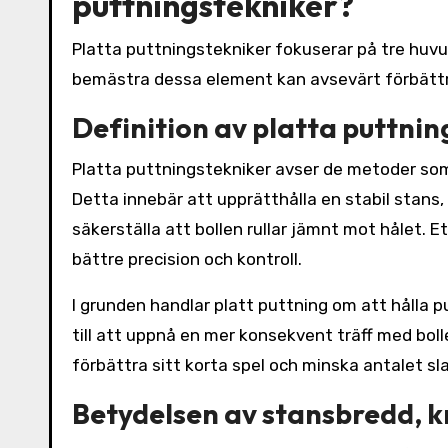
puttningstekniker?
Platta puttningstekniker fokuserar på tre huv
bemästra dessa element kan avsevärt förbättr
Definition av platta puttni
Platta puttningstekniker avser de metoder so
Detta innebär att upprätthålla en stabil stans,
säkerställa att bollen rullar jämnt mot hålet. E
bättre precision och kontroll.
I grunden handlar platt puttning om att hålla p
till att uppnå en mer konsekvent träff med boll
förbättra sitt korta spel och minska antalet s
Betydelsen av stansbredd, k