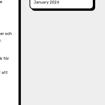
re
January 2026
ter och
.
.
k för
r att