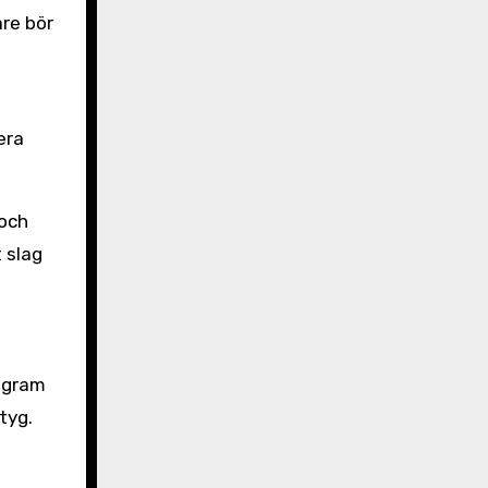
are bör
era
 och
 slag
iagram
tyg.