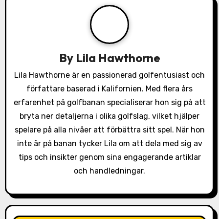
i
g
a
By
Lila Hawthorne
t
Lila Hawthorne är en passionerad golfentusiast och
författare baserad i Kalifornien. Med flera års
i
erfarenhet på golfbanan specialiserar hon sig på att
o
bryta ner detaljerna i olika golfslag, vilket hjälper
spelare på alla nivåer att förbättra sitt spel. När hon
n
inte är på banan tycker Lila om att dela med sig av
tips och insikter genom sina engagerande artiklar
och handledningar.