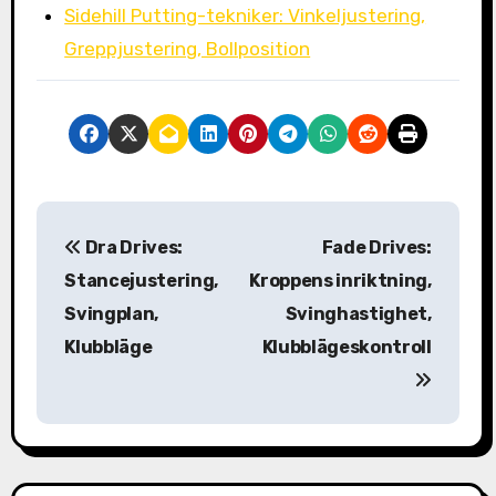
Sidehill Putting-tekniker: Vinkeljustering,
Greppjustering, Bollposition
P
Dra Drives:
Fade Drives:
o
Stancejustering,
Kroppens inriktning,
s
Svingplan,
Svinghastighet,
Klubbläge
Klubblägeskontroll
t
n
a
v