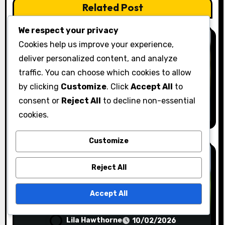
Related Post
We respect your privacy
Cookies help us improve your experience,
deliver personalized content, and analyze
Körtekniker
traffic. You can choose which cookies to allow
Köra med en förare:
by clicking
Customize
. Click
Accept All
to
Teknikanpassning, Avståndskontroll,
consent or
Reject All
to decline non-essential
Klubval
Lila Hawthorne
10/02/2026
cookies.
Customize
Reject All
Körtekniker
Accept All
Konsekventa Drivkrafter:
Rutinutveckling, Mental fokus,
Svingmekanik
Lila Hawthorne
10/02/2026