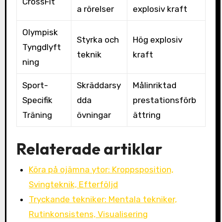
CrossFit
a rörelser
explosiv kraft
Olympisk
Styrka och
Hög explosiv
Tyngdlyft
teknik
kraft
ning
Sport-
Skräddarsy
Målinriktad
Specifik
dda
prestationsförb
Träning
övningar
ättring
Relaterade artiklar
Köra på ojämna ytor: Kroppsposition,
Svingteknik, Efterföljd
Tryckande tekniker: Mentala tekniker,
Rutinkonsistens, Visualisering