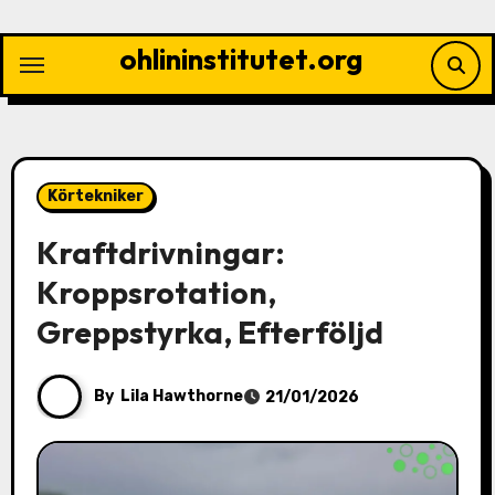
Skip
to
ohlininstitutet.org
content
Körtekniker
Kraftdrivningar:
Kroppsrotation,
Greppstyrka, Efterföljd
By
Lila Hawthorne
21/01/2026