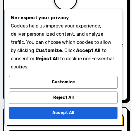
g
a
By
Lila Hawthorne
We respect your privacy
Cookies help us improve your experience,
t
Lila Hawthorne är en passionerad golfentusiast och
deliver personalized content, and analyze
författare baserad i Kalifornien. Med flera års
i
traffic. You can choose which cookies to allow
erfarenhet på golfbanan specialiserar hon sig på att
by clicking
Customize
. Click
Accept All
to
o
bryta ner detaljerna i olika golfslag, vilket hjälper
consent or
Reject All
to decline non-essential
spelare på alla nivåer att förbättra sitt spel. När hon
n
cookies.
inte är på banan tycker Lila om att dela med sig av
tips och insikter genom sina engagerande artiklar
Customize
och handledningar.
Reject All
Accept All
Related Post