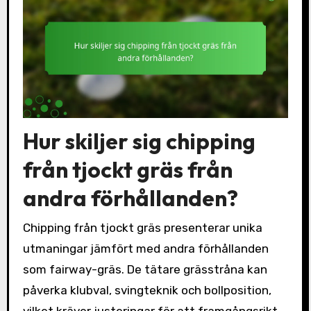
Hur skiljer sig chipping
från tjockt gräs från
andra förhållanden?
Chipping från tjockt gräs presenterar unika
utmaningar jämfört med andra förhållanden
som fairway-gräs. De tätare grässtråna kan
påverka klubval, svingteknik och bollposition,
vilket kräver justeringar för att framgångsrikt