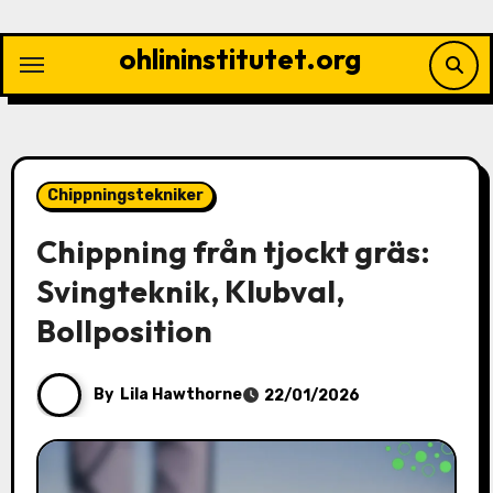
Skip
to
ohlininstitutet.org
content
Chippningstekniker
Chippning från tjockt gräs:
Svingteknik, Klubval,
Bollposition
By
Lila Hawthorne
22/01/2026