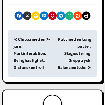
P
Chippa med en 7-
Putt med en tung
o
järn:
putter:
s
Markinteraktion,
Slagjustering,
Svinghastighet,
Grepptryck,
t
Distanskontroll
Balansmetoder
n
a
v
i