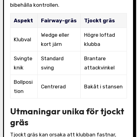
bibehålla kontrollen.
Aspekt
Fairway-gräs
Tjockt gräs
Wedge eller
Högre loftad
Klubval
kort järn
klubba
Svingte
Standard
Brantare
knik
sving
attackvinkel
Bollposi
Centrerad
Bakåt i stansen
tion
Utmaningar unika för tjockt
gräs
Tjockt gräs kan orsaka att klubban fastnar,