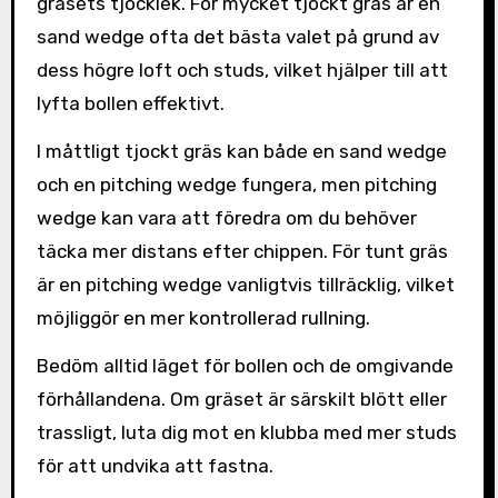
gräsets tjocklek. För mycket tjockt gräs är en
sand wedge ofta det bästa valet på grund av
dess högre loft och studs, vilket hjälper till att
lyfta bollen effektivt.
I måttligt tjockt gräs kan både en sand wedge
och en pitching wedge fungera, men pitching
wedge kan vara att föredra om du behöver
täcka mer distans efter chippen. För tunt gräs
är en pitching wedge vanligtvis tillräcklig, vilket
möjliggör en mer kontrollerad rullning.
Bedöm alltid läget för bollen och de omgivande
förhållandena. Om gräset är särskilt blött eller
trassligt, luta dig mot en klubba med mer studs
för att undvika att fastna.