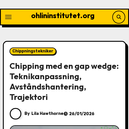
Skip
to
ohlininstitutet.org
content
Chippningstekniker
Chipping med en gap wedge:
Teknikanpassning,
Avståndshantering,
Trajektori
By
Lila Hawthorne
26/01/2026