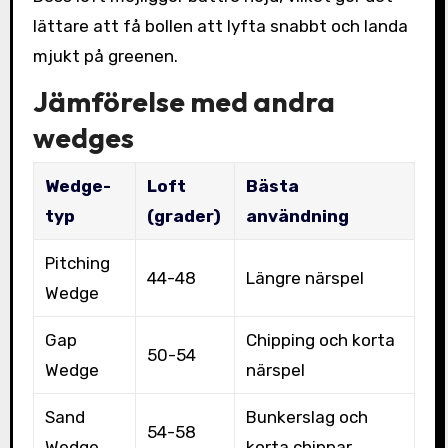
lättare att få bollen att lyfta snabbt och landa
mjukt på greenen.
Jämförelse med andra
wedges
Wedge-
Loft
Bästa
typ
(grader)
användning
Pitching
44-48
Längre närspel
Wedge
Gap
Chipping och korta
50-54
Wedge
närspel
Sand
Bunkerslag och
54-58
Wedge
korta chippar