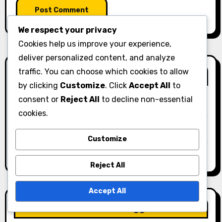
We respect your privacy
Cookies help us improve your experience,
deliver personalized content, and analyze
traffic. You can choose which cookies to allow
Länkar
by clicking
Customize
. Click
Accept All
to
consent or
Reject All
to decline non-essential
Vilka vi är
cookies.
Kontakta oss
Customize
Innehåll
Reject All
Accept All
Senaste inlägg