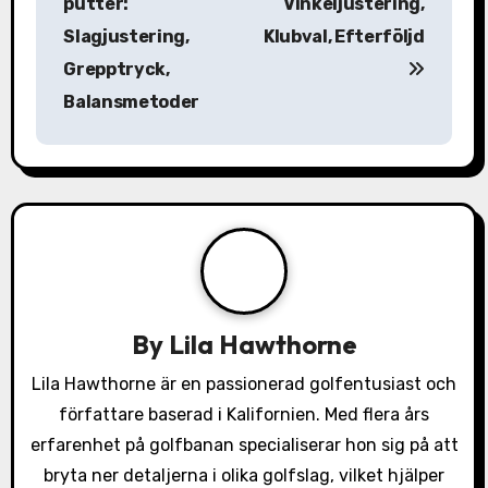
putter:
Vinkeljustering,
s
Slagjustering,
Klubval, Efterföljd
Grepptryck,
t
Balansmetoder
n
a
v
i
g
a
By
Lila Hawthorne
t
Lila Hawthorne är en passionerad golfentusiast och
författare baserad i Kalifornien. Med flera års
i
erfarenhet på golfbanan specialiserar hon sig på att
o
bryta ner detaljerna i olika golfslag, vilket hjälper