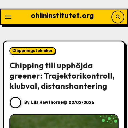
Skip
to
ohlininstitutet.org
content
Chippningstekniker
Chipping till upphöjda
greener: Trajektorikontroll,
klubval, distanshantering
By
Lila Hawthorne
02/02/2026