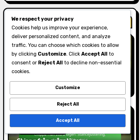
We respect your privacy
Related Post
Cookies help us improve your experience,
deliver personalized content, and analyze
traffic. You can choose which cookies to allow
by clicking
Customize
. Click
Accept All
to
Chippningstekniker
consent or
Reject All
to decline non-essential
Grundläggande chip-slag: Stance-
cookies.
bredd, Svingbana, Efterföljd
Lila Hawthorne
09/02/2026
Customize
Reject All
Accept All
Chippningstekniker