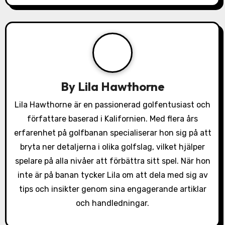
a
v
i
g
a
By
Lila Hawthorne
t
Lila Hawthorne är en passionerad golfentusiast och
författare baserad i Kalifornien. Med flera års
i
erfarenhet på golfbanan specialiserar hon sig på att
o
bryta ner detaljerna i olika golfslag, vilket hjälper
spelare på alla nivåer att förbättra sitt spel. När hon
n
inte är på banan tycker Lila om att dela med sig av
tips och insikter genom sina engagerande artiklar
och handledningar.