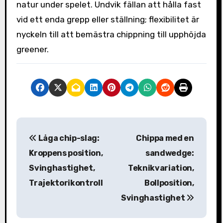
natur under spelet. Undvik fällan att hålla fast
vid ett enda grepp eller ställning; flexibilitet är
nyckeln till att bemästra chippning till upphöjda
greener.
P
Låga chip-slag:
Chippa med en
o
Kroppens position,
sandwedge:
s
Svinghastighet,
Teknikvariation,
Trajektorikontroll
Bollposition,
t
Svinghastighet
n