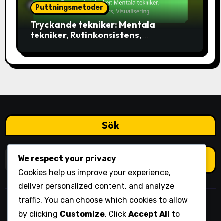
Puttningsmetoder
Tryckande tekniker: Mentala
tekniker, Rutinkonsistens,
Visualisering
Sök
Search
We respect your privacy
for:
Cookies help us improve your experience,
deliver personalized content, and analyze
traffic. You can choose which cookies to allow
ohlininstitutet.org
by clicking
Customize
. Click
Accept All
to