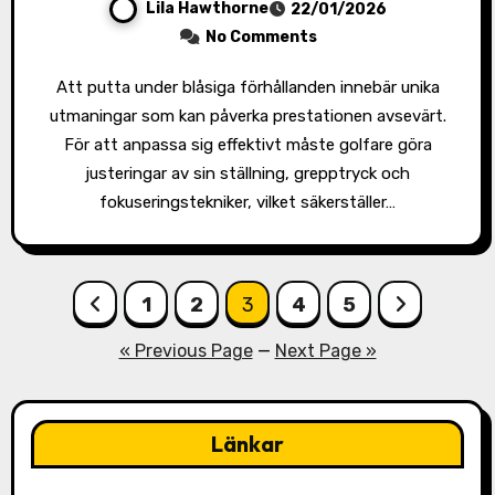
Lila Hawthorne
22/01/2026
No Comments
Att putta under blåsiga förhållanden innebär unika
utmaningar som kan påverka prestationen avsevärt.
För att anpassa sig effektivt måste golfare göra
justeringar av sin ställning, grepptryck och
fokuseringstekniker, vilket säkerställer…
Posts
1
2
3
4
5
pagination
« Previous Page
—
Next Page »
Länkar